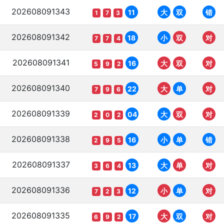
202608091343
11
大
双
错
1
7
3
202608091342
18
小
双
对
7
7
4
202608091341
16
大
双
对
5
9
2
202608091340
22
大
单
对
7
9
6
202608091339
04
大
双
对
2
0
2
202608091338
16
小
单
错
2
9
5
202608091337
13
大
单
对
3
6
4
202608091336
12
小
单
对
7
2
3
202608091335
17
大
双
对
6
9
2