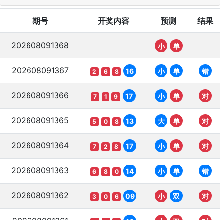
期号
开奖内容
预测
结果
202608091368
小
单
202608091367
16
小
单
错
2
6
8
202608091366
17
小
单
对
7
1
9
202608091365
13
大
单
对
5
0
8
202608091364
17
小
单
对
7
2
8
202608091363
14
小
单
错
6
8
0
202608091362
09
小
双
对
3
0
6