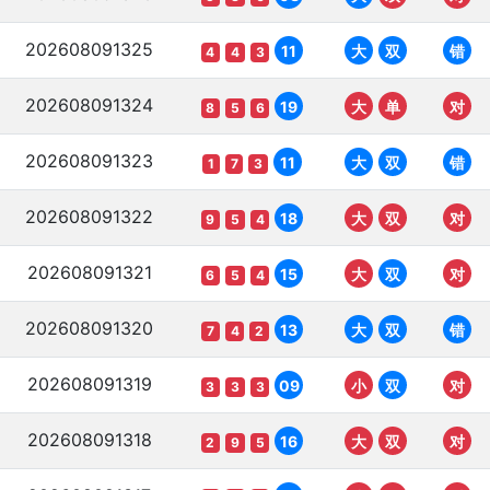
202608091325
11
大
双
错
4
4
3
202608091324
19
大
单
对
8
5
6
202608091323
11
大
双
错
1
7
3
202608091322
18
大
双
对
9
5
4
202608091321
15
大
双
对
6
5
4
202608091320
13
大
双
错
7
4
2
202608091319
09
小
双
对
3
3
3
202608091318
16
大
双
对
2
9
5