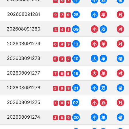
4
6
7
202608091281
25
小
单
对
9
7
9
202608091280
09
小
双
对
4
4
1
202608091279
13
小
单
对
0
4
9
202608091278
10
大
单
错
5
3
2
202608091277
19
大
单
对
7
6
6
202608091276
21
小
双
错
5
8
8
202608091275
02
小
双
对
1
0
1
202608091274
20
小
单
错
3
8
9