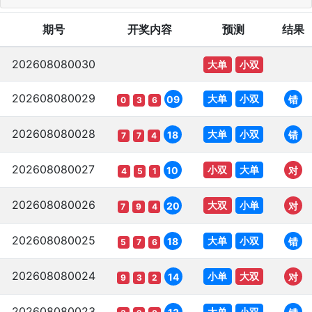
期号
开奖内容
预测
结果
202608080030
大单
小双
202608080029
大单
小双
09
错
0
3
6
202608080028
大单
小双
18
错
7
7
4
202608080027
小双
大单
10
对
4
5
1
202608080026
大双
小单
20
对
7
9
4
202608080025
大单
小双
18
错
5
7
6
202608080024
小单
大双
14
对
9
3
2
202608080023
大单
小双