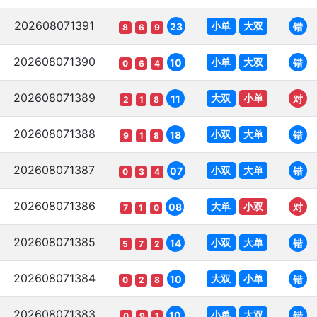
202608071391
小单
大双
23
错
8
6
9
202608071390
小单
大双
10
错
0
6
4
202608071389
大双
小单
11
对
2
1
8
202608071388
小双
大单
18
错
9
1
8
202608071387
小双
大单
07
错
0
3
4
202608071386
大单
小双
08
对
7
1
0
202608071385
小双
大单
14
错
5
7
2
202608071384
大双
小单
10
错
0
2
8
202608071383
小单
大双
10
错
0
9
1