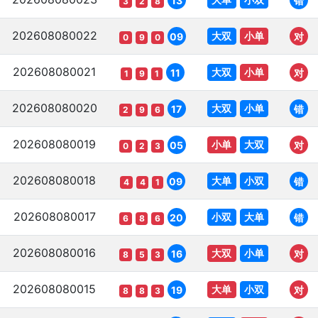
13
错
3
2
8
202608080022
大双
小单
09
对
0
9
0
202608080021
大双
小单
11
对
1
9
1
202608080020
大双
小单
17
错
2
9
6
202608080019
小单
大双
05
对
0
2
3
202608080018
大单
小双
09
错
4
4
1
202608080017
小双
大单
20
错
6
8
6
202608080016
大双
小单
16
对
8
5
3
202608080015
大单
小双
19
对
8
8
3