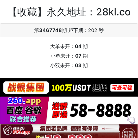
【收藏】永久地址：28kl.co
第
3467748
期 距下期：
202 秒
大单未开：
04
期
小单未开：
07
期
小双未开：
03
期