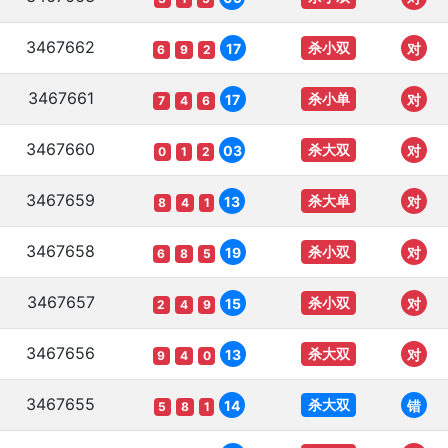
3467662
杀小双
17
对
6
9
2
3467661
杀小单
17
对
7
4
6
3467660
杀大双
03
对
0
1
2
3467659
杀大单
13
对
8
4
1
3467658
杀小双
19
对
6
8
5
3467657
杀小双
15
对
2
4
9
3467656
杀大双
13
对
9
4
0
3467655
杀大双
14
错
5
8
1