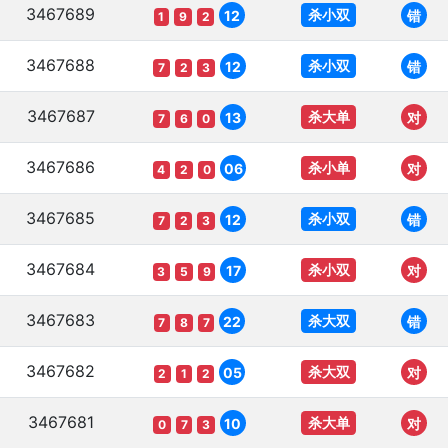
3467689
杀小双
12
错
1
9
2
3467688
杀小双
12
错
7
2
3
3467687
杀大单
13
对
7
6
0
3467686
杀小单
06
对
4
2
0
3467685
杀小双
12
错
7
2
3
3467684
杀小双
17
对
3
5
9
3467683
杀大双
22
错
7
8
7
3467682
杀大双
05
对
2
1
2
3467681
杀大单
10
对
0
7
3