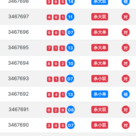
3467698
杀大双
14
错
3
6
5
3467697
杀大双
11
对
4
6
1
3467696
杀大单
07
对
0
6
1
3467695
杀大单
13
对
7
1
5
3467694
杀大单
10
对
8
0
2
3467693
杀小双
07
对
5
1
1
3467692
杀小单
13
错
8
4
1
3467691
杀大双
08
对
0
2
6
3467690
杀小双
07
对
3
4
0