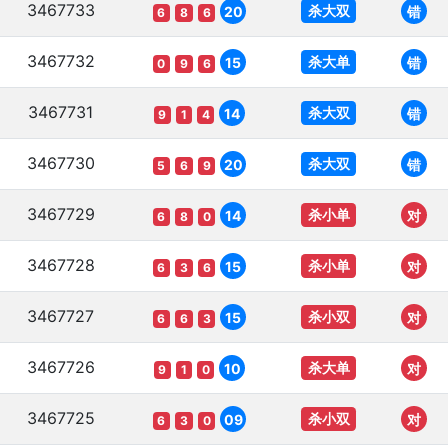
3467733
杀大双
20
错
6
8
6
3467732
杀大单
15
错
0
9
6
3467731
杀大双
14
错
9
1
4
3467730
杀大双
20
错
5
6
9
3467729
杀小单
14
对
6
8
0
3467728
杀小单
15
对
6
3
6
3467727
杀小双
15
对
6
6
3
3467726
杀大单
10
对
9
1
0
3467725
杀小双
09
对
6
3
0