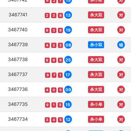
15
对
6
2
7
3467741
杀大双
13
对
2
3
8
3467740
杀大双
19
对
8
3
8
3467739
杀小双
08
错
4
2
2
3467738
杀大双
25
对
8
9
8
3467737
杀大双
17
对
9
7
1
3467736
杀大双
09
对
4
0
5
3467735
杀小单
15
对
9
1
5
3467734
杀小单
12
对
3
4
5