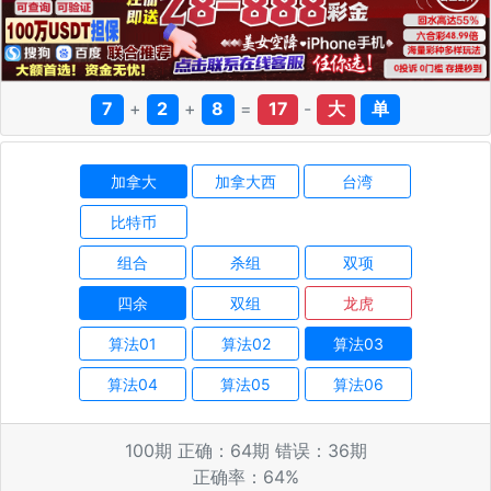
7
+
2
+
8
=
17
-
大
单
加拿大
加拿大西
台湾
比特币
组合
杀组
双项
四余
双组
龙虎
算法01
算法02
算法03
算法04
算法05
算法06
100
期 正确：
64
期 错误：
36
期
正确率：
64
%