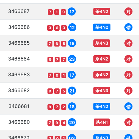
3466687
杀4N2
17
对
7
1
9
3466686
杀4N0
12
错
3
6
3
3466685
杀4N3
18
对
7
6
5
3466684
杀4N2
23
对
9
7
7
3466683
杀4N2
17
对
7
9
1
3466682
杀4N3
21
对
9
7
5
3466681
杀4N2
18
错
9
7
2
3466680
杀4N1
20
对
7
9
4
3466679
杀4N3
03
错
2
0
1