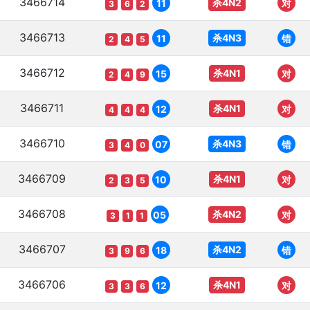
3466714
杀4N2
11
对
3
6
2
3466713
杀4N3
11
错
2
4
5
3466712
杀4N1
15
对
2
4
9
3466711
杀4N1
12
对
4
4
4
3466710
杀4N3
07
错
3
4
0
3466709
杀4N1
10
对
2
3
5
3466708
杀4N2
05
对
3
1
1
3466707
杀4N2
18
错
3
9
6
3466706
杀4N1
12
对
3
3
6