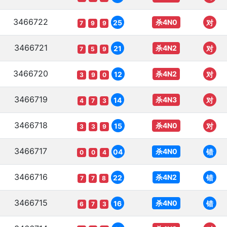
3466722
杀4N0
25
对
7
9
9
3466721
杀4N2
21
对
7
5
9
3466720
杀4N2
12
对
3
9
0
3466719
杀4N3
14
对
4
7
3
3466718
杀4N0
15
对
3
3
9
3466717
杀4N0
04
错
0
0
4
3466716
杀4N2
22
错
7
7
8
3466715
杀4N0
16
错
6
7
3