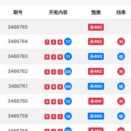
期号
开奖内容
预测
结果
3466765
杀4N2
3466764
杀4N2
17
对
7
2
8
3466763
杀4N3
11
错
0
2
9
3466762
杀4N2
08
对
4
2
2
3466761
杀4N0
08
错
3
0
5
3466760
杀4N1
12
对
0
9
3
3466759
杀4N0
16
错
9
5
2
3466758
杀4N1