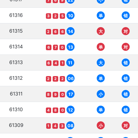
7
6
9
61316
10
单
错
3
2
5
61315
14
大
对
2
6
6
61314
13
单
对
6
7
0
61313
11
大
错
6
4
1
61312
06
单
错
2
2
2
61311
17
小
错
8
9
0
61310
12
单
错
4
8
0
61309
08
小
对
1
4
3