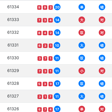
61334
20
单
错
9
9
2
61333
14
大
对
7
3
4
61332
14
双
对
8
4
2
61331
10
大
错
6
3
1
61330
11
双
错
3
7
1
61329
11
小
对
7
3
1
61328
17
双
错
5
3
9
61327
11
大
错
3
1
7
61326
17
单
对
6
7
4