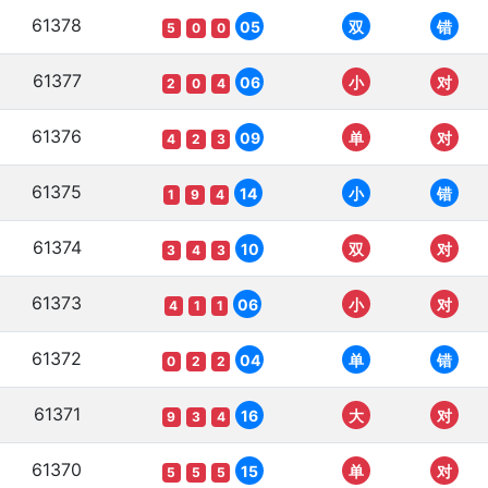
61378
05
双
错
5
0
0
61377
06
小
对
2
0
4
61376
09
单
对
4
2
3
61375
14
小
错
1
9
4
61374
10
双
对
3
4
3
61373
06
小
对
4
1
1
61372
04
单
错
0
2
2
61371
16
大
对
9
3
4
61370
15
单
对
5
5
5