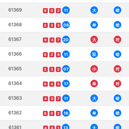
61369
11
大
错
9
0
2
61368
08
单
错
2
3
3
61367
20
大
对
9
4
7
61366
11
双
错
0
2
9
61365
07
小
对
2
3
2
61364
17
单
对
8
4
5
61363
11
大
错
4
0
7
61362
16
单
错
8
6
2
61361
13
大
错
4
8
1