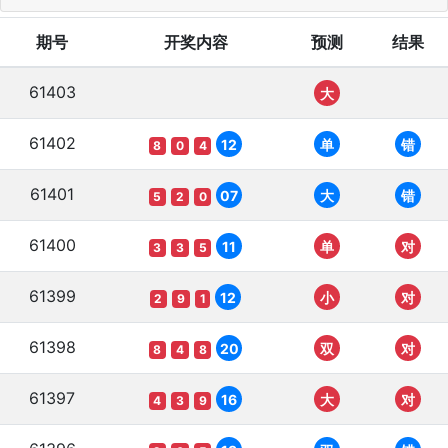
期号
开奖内容
预测
结果
61403
大
61402
12
单
错
8
0
4
61401
07
大
错
5
2
0
61400
11
单
对
3
3
5
61399
12
小
对
2
9
1
61398
20
双
对
8
4
8
61397
16
大
对
4
3
9