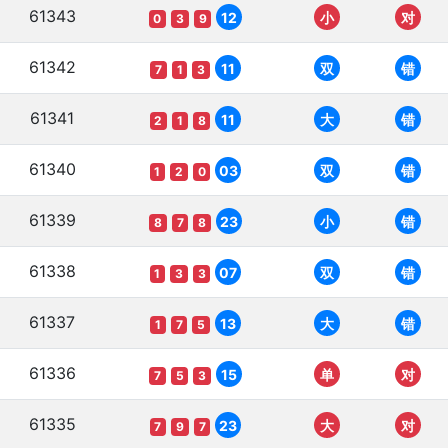
61343
12
小
对
0
3
9
61342
11
双
错
7
1
3
61341
11
大
错
2
1
8
61340
03
双
错
1
2
0
61339
23
小
错
8
7
8
61338
07
双
错
1
3
3
61337
13
大
错
1
7
5
61336
15
单
对
7
5
3
61335
23
大
对
7
9
7